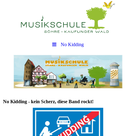
No Kidding
No Kidding - kein Scherz, diese Band rockt!